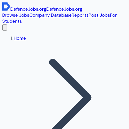
DefenceJobs
.org
DefenceJobs
.org
Browse Jobs
Company Database
Reports
Post Jobs
For
Students
Home