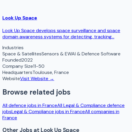
Look Up Space
Look Up Space develops space surveillance and space
domain awareness systems for detecting, tracking...
Industries
Space & Satellites
Sensors & EW
AI & Defence Software
Founded
2022
Company Size
11-50
Headquarters
Toulouse
,
France
Website
Visit Website →
Browse related jobs
All defence jobs in
France
All
Legal & Compliance
defence
jobs
Legal & Compliance
jobs in
France
All companies in
France
Other Jobs at
Look Up Space