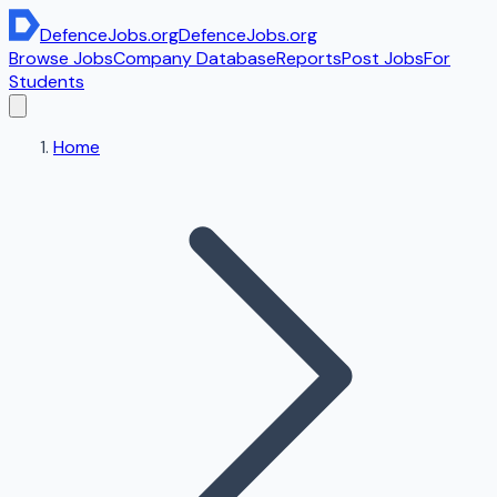
DefenceJobs
.org
DefenceJobs
.org
Browse Jobs
Company Database
Reports
Post Jobs
For
Students
Home