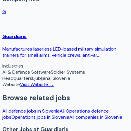
G
Guardiaris
Manufactures laserless LED-based military simulation
trainers for small arms, vehicle crews, anti-ar...
Industries
AI & Defence Software
Soldier Systems
Headquarters
Ljubljana
,
Slovenia
Website
Visit Website →
Browse related jobs
All defence jobs in
Slovenia
All
Operations
defence
jobs
Operations
jobs in
Slovenia
All companies in
Slovenia
Other Jobs at
Guardiaris