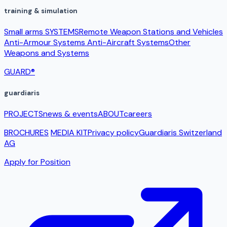
training & simulation
Small arms SYSTEMS
Remote Weapon Stations and Vehicles
Anti-Armour Systems
Anti-Aircraft Systems
Other
Weapons and Systems
GUARD®
guardiaris
PROJECTS
news & events
ABOUT
careers
BROCHURES
MEDIA KIT
Privacy policy
Guardiaris Switzerland
AG
Apply for Position