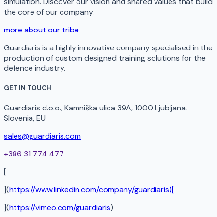
simulation. Discover our vision and shared values that build
the core of our company.
more about our tribe
Guardiaris is a highly innovative company specialised in the
production of custom designed training solutions for the
defence industry.
GET IN TOUCH
Guardiaris d.o.o., Kamniška ulica 39A, 1000 Ljubljana,
Slovenia, EU
sales@guardiaris.com
+386 31 774 477
[
](
https://www.linkedin.com/company/guardiaris)[
](
https://vimeo.com/guardiaris
)