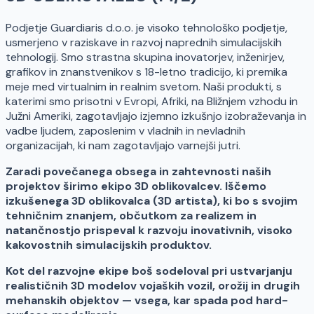
Podjetje Guardiaris d.o.o. je visoko tehnološko podjetje,
usmerjeno v raziskave in razvoj naprednih simulacijskih
tehnologij. Smo strastna skupina inovatorjev, inženirjev,
grafikov in znanstvenikov s 18-letno tradicijo, ki premika
meje med virtualnim in realnim svetom. Naši produkti, s
katerimi smo prisotni v Evropi, Afriki, na Bližnjem vzhodu in
Južni Ameriki, zagotavljajo izjemno izkušnjo izobraževanja in
vadbe ljudem, zaposlenim v vladnih in nevladnih
organizacijah, ki nam zagotavljajo varnejši jutri.
Zaradi povečanega obsega in zahtevnosti naših
projektov širimo ekipo 3D oblikovalcev. Iščemo
izkušenega 3D oblikovalca (3D artista), ki bo s svojim
tehničnim znanjem, občutkom za realizem in
natančnostjo prispeval k razvoju inovativnih, visoko
kakovostnih simulacijskih produktov.
Kot del razvojne ekipe boš sodeloval pri ustvarjanju
realističnih 3D modelov vojaških vozil, orožij in drugih
mehanskih objektov — vsega, kar spada pod hard-