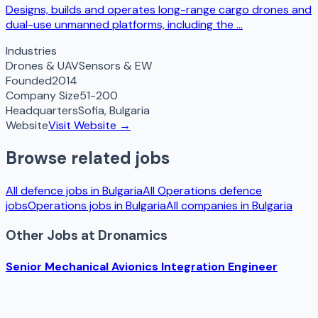
Designs, builds and operates long-range cargo drones and
dual-use unmanned platforms, including the ...
Industries
Drones & UAV
Sensors & EW
Founded
2014
Company Size
51-200
Headquarters
Sofia
,
Bulgaria
Website
Visit Website →
Browse related jobs
All defence jobs in
Bulgaria
All
Operations
defence
jobs
Operations
jobs in
Bulgaria
All companies in
Bulgaria
Other Jobs at
Dronamics
Senior Mechanical Avionics Integration Engineer