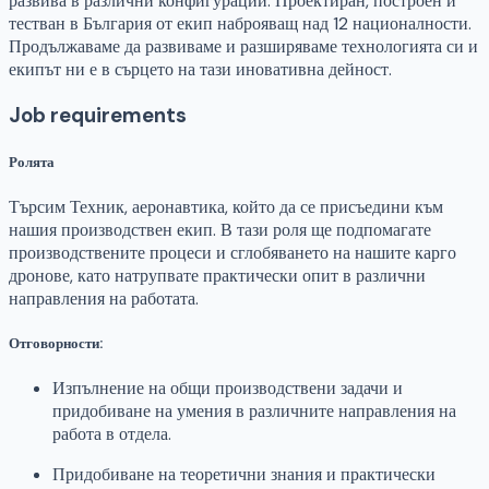
развива в различни конфигурации. Проектиран, построен и
тестван в България от екип наброяващ над 12 националности.
Продължаваме да развиваме и разширяваме технологията си и
екипът ни е в сърцето на тази иновативна дейност.
Job requirements
Ролята
Търсим Техник, аеронавтика, който да се присъедини към
нашия производствен екип. В тази роля ще подпомагате
производствените процеси и сглобяването на нашите карго
дронове, като натрупвате практически опит в различни
направления на работата.
Отговорности:
Изпълнение на общи производствени задачи и
придобиване на умения в различните направления на
работа в отдела.
Придобиване на теоретични знания и практически