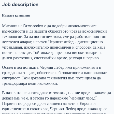
Job description
Нашата компания
Мисията на Dronamics е да подобри икономическите
възможности и да защити обществото чрез авиoкосмически
технологии. За да постигнем това, сме разработили нов тип
летателен апарат, наречен Черният лебед - дистанционно
управляван, изключително икономичен и способен да каца
почти навсякъде. Той може да превозва високи товари на
дълги разстояния, спестявайки време, разходи и гориво.
Освен в логистиката, Черния Лебед има приложения и в
гражданска защита, обществена безопасност и националната
сигурност. Тази доказана технология има потенциала да
трансформира цели икономики.
В началото не изглеждаше възможно, но ние продължаваме да
доказваме, че е, и затова го нарекохме "Черният лебед".
Първият по рода си дрон с лиценз да лети в Европа и
единственият в своят клас, Черният Лебед продължава да се