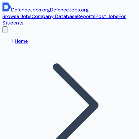
DefenceJobs
.org
DefenceJobs
.org
Browse Jobs
Company Database
Reports
Post Jobs
For
Students
Home