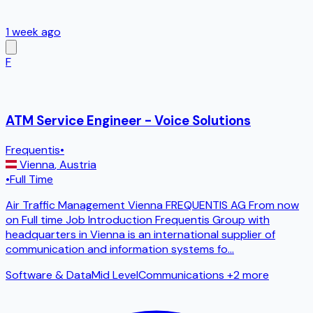
1 week ago
F
ATM Service Engineer - Voice Solutions
Frequentis
•
Vienna
,
Austria
•
Full Time
Air Traffic Management Vienna FREQUENTIS AG From now
on Full time Job Introduction Frequentis Group with
headquarters in Vienna is an international supplier of
communication and information systems fo
...
Software & Data
Mid Level
Communications
+2 more