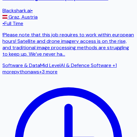
Blackshark.ai
•
Graz
,
Austria
•
Full Time
!Please note that this job requires to work within european
hours! Satellite and drone imagery access is on the rise,
and traditional image processing methods are struggling
to keep up. We’ve never ha
...
Software & Data
Mid Level
AI & Defence Software
+1
more
python
aws
+
3
more