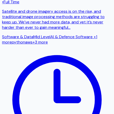
•
Full Time
Satellite and drone imagery access is on the rise, and
traditional image processing methods are struggling to
keep up. We’ve never had more data, and yet it’s never
harder than ever to gain meaningful
...
Software & Data
Mid Level
AI & Defence Software
+1
more
python
aws
+
3
more