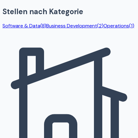
Stellen nach Kategorie
Software & Data
(
8
)
Business Development
(
2
)
Operations
(
1
)