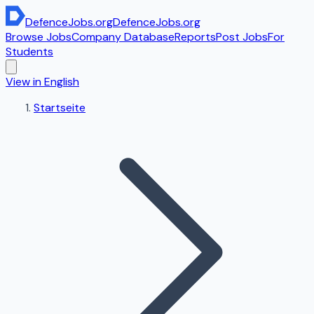
DefenceJobs
.org
DefenceJobs
.org
Browse Jobs
Company Database
Reports
Post Jobs
For
Students
View in English
Startseite