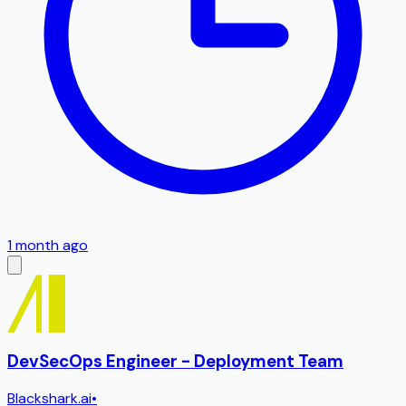
1 month ago
DevSecOps Engineer - Deployment Team
Blackshark.ai
•