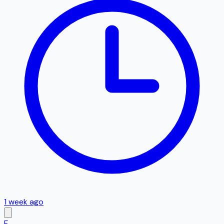
1 week ago
F