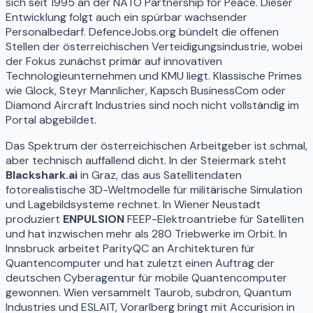
sich seit 1995 an der NATO Partnership for Peace. Dieser
Entwicklung folgt auch ein spürbar wachsender
Personalbedarf. DefenceJobs.org bündelt die offenen
Stellen der österreichischen Verteidigungsindustrie, wobei
der Fokus zunächst primär auf innovativen
Technologieunternehmen und KMU liegt. Klassische Primes
wie Glock, Steyr Mannlicher, Kapsch BusinessCom oder
Diamond Aircraft Industries sind noch nicht vollständig im
Portal abgebildet.
Das Spektrum der österreichischen Arbeitgeber ist schmal,
aber technisch auffallend dicht. In der Steiermark steht
Blackshark.ai
in Graz, das aus Satellitendaten
fotorealistische 3D-Weltmodelle für militärische Simulation
und Lagebildsysteme rechnet. In Wiener Neustadt
produziert
ENPULSION
FEEP-Elektroantriebe für Satelliten
und hat inzwischen mehr als 280 Triebwerke im Orbit. In
Innsbruck arbeitet ParityQC an Architekturen für
Quantencomputer und hat zuletzt einen Auftrag der
deutschen Cyberagentur für mobile Quantencomputer
gewonnen. Wien versammelt Taurob, subdron, Quantum
Industries und ESLAIT, Vorarlberg bringt mit Accurision in