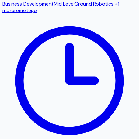
Business Development
Mid Level
Ground Robotics
+1
more
remote
go