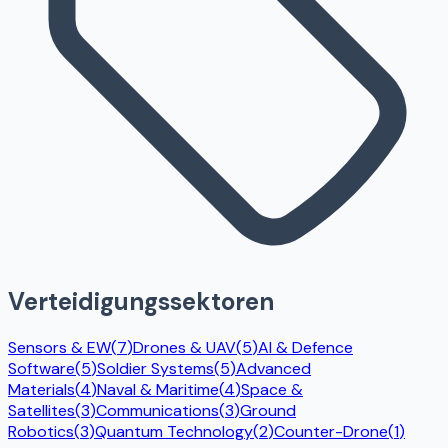
Verteidigungssektoren
Sensors & EW
(
7
)
Drones & UAV
(
5
)
AI & Defence
Software
(
5
)
Soldier Systems
(
5
)
Advanced
Materials
(
4
)
Naval & Maritime
(
4
)
Space &
Satellites
(
3
)
Communications
(
3
)
Ground
Robotics
(
3
)
Quantum Technology
(
2
)
Counter-Drone
(
1
)