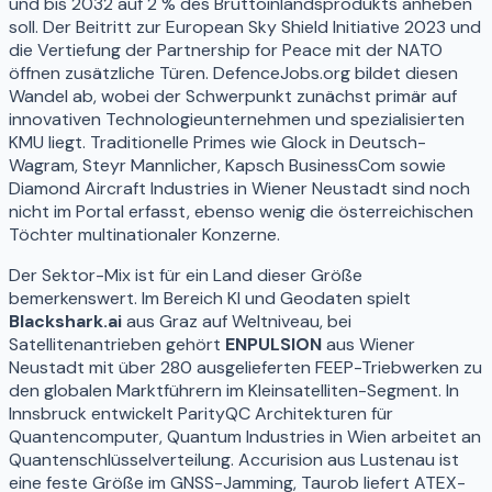
und bis 2032 auf 2 % des Bruttoinlandsprodukts anheben
soll. Der Beitritt zur European Sky Shield Initiative 2023 und
die Vertiefung der Partnership for Peace mit der NATO
öffnen zusätzliche Türen. DefenceJobs.org bildet diesen
Wandel ab, wobei der Schwerpunkt zunächst primär auf
innovativen Technologieunternehmen und spezialisierten
KMU liegt. Traditionelle Primes wie Glock in Deutsch-
Wagram, Steyr Mannlicher, Kapsch BusinessCom sowie
Diamond Aircraft Industries in Wiener Neustadt sind noch
nicht im Portal erfasst, ebenso wenig die österreichischen
Töchter multinationaler Konzerne.
Der Sektor-Mix ist für ein Land dieser Größe
bemerkenswert. Im Bereich KI und Geodaten spielt
Blackshark.ai
aus Graz auf Weltniveau, bei
Satellitenantrieben gehört
ENPULSION
aus Wiener
Neustadt mit über 280 ausgelieferten FEEP-Triebwerken zu
den globalen Marktführern im Kleinsatelliten-Segment. In
Innsbruck entwickelt ParityQC Architekturen für
Quantencomputer, Quantum Industries in Wien arbeitet an
Quantenschlüsselverteilung. Accurision aus Lustenau ist
eine feste Größe im GNSS-Jamming, Taurob liefert ATEX-