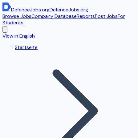
DefenceJobs
.org
DefenceJobs
.org
Browse Jobs
Company Database
Reports
Post Jobs
For
Students
View in English
Startseite