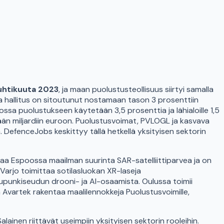
huhtikuuta 2023
, ja maan puolustusteollisuus siirtyi samalla
a hallitus on sitoutunut nostamaan tason 3 prosenttiin
a puolustukseen käytetään 3,5 prosenttia ja lähialoille 1,5
n miljardiin euroon. Puolustusvoimat, PVLOGL ja kasvava
tä. DefenceJobs keskittyy tällä hetkellä yksityisen sektorin
aa Espoossa maailman suurinta SAR-satelliittiparvea ja on
a Varjo toimittaa sotilasluokan XR-laseja
upunkiseudun drooni- ja AI-osaamista. Oulussa toimii
a Avartek rakentaa maalilennokkeja Puolustusvoimille,
alainen riittävät useimpiin yksityisen sektorin rooleihin.