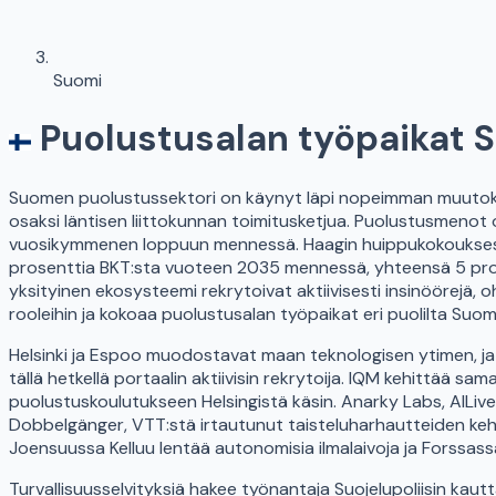
Suomi
Puolustusalan työpaikat
Suomen puolustussektori on käynyt läpi nopeimman muutok
osaksi läntisen liittokunnan toimitusketjua. Puolustusmenot
vuosikymmenen loppuun mennessä. Haagin huippukokouksessa k
prosenttia BKT:sta vuoteen 2035 mennessä, yhteensä 5 pros
yksityinen ekosysteemi rekrytoivat aktiivisesti insinöörejä, oh
rooleihin ja kokoaa puolustusalan työpaikat eri puolilta Su
Helsinki ja Espoo muodostavat maan teknologisen ytimen, ja
tällä hetkellä portaalin aktiivisin rekrytoija. IQM kehittää sa
puolustuskoulutukseen Helsingistä käsin. Anarky Labs, AILi
Dobbelgänger, VTT:stä irtautunut taisteluharhautteiden kehit
Joensuussa Kelluu lentää autonomisia ilmalaivoja ja Forssass
Turvallisuusselvityksiä hakee työnantaja Suojelupoliisin kautta