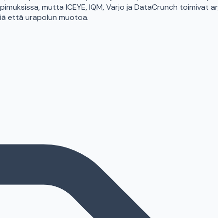
muksissa, mutta ICEYE, IQM, Varjo ja DataCrunch toimivat arje
miä että urapolun muotoa.