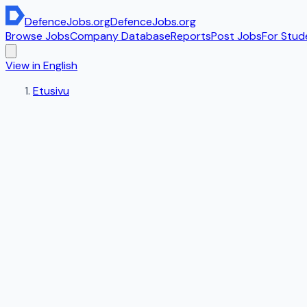
DefenceJobs
.org
DefenceJobs
.org
Browse Jobs
Company Database
Reports
Post Jobs
For Stud
View in English
Etusivu