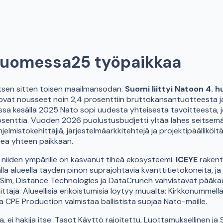
 Suomessa
25 työpaikkaa
sen sitten toisen maailmansodan.
Suomi liittyi Natoon 4. 
 ovat nousseet noin 2,4 prosenttiin bruttokansantuotteesta j
esällä 2025 Nato sopi uudesta yhteisestä tavoitteesta, joss
enttia. Vuoden 2026 puolustusbudjetti yltää lähes seitsemää
jelmistokehittäjiä, järjestelmäarkkitehtejä ja projektipäälliköi
omea yhteen paikkaan.
 niiden ympärille on kasvanut tiheä ekosysteemi.
ICEYE
rakent
malla alueella täyden pinon suprajohtavia kvanttitietokoneita, j
veSim, Distance Technologies ja DataCrunch vahvistavat pääka
täjä. Alueellisia erikoistumisia löytyy muualta: Kirkkonummell
a CPE Production valmistaa ballistista suojaa Nato-maille.
, ei hakija itse. Tasot Käyttö rajoitettu, Luottamuksellinen ja S