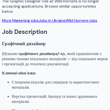
The
Graphic Designer
role at
Wild Hornets
is no longer
accepting applications. Browse similar opportunities
below.
More
Marketing
jobs
Jobs in
Ukraine
Wild Hornets
jobs
Job Description
Графічний дизайнер
Шукаємо
графічного дизайнера/-ку,
який працюватиме з
різними типами візуальних матеріалів — від соціальних мереж
і презентацій до технічної документації.
Ключові обов'язки
Створення візуалів для соцмереж та маркетингових
матеріалів.
Верстка презентацій, брошур та інших друкованих
матеріалів.