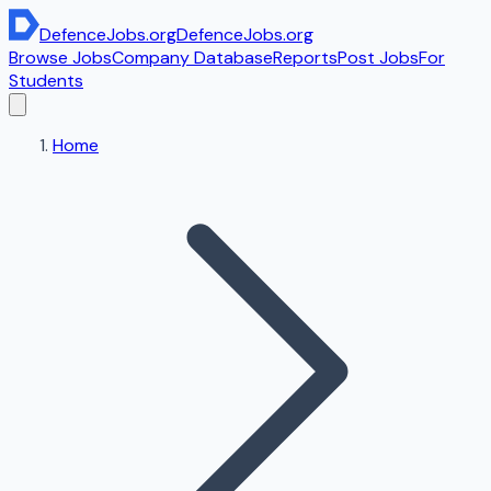
DefenceJobs
.org
DefenceJobs
.org
Browse Jobs
Company Database
Reports
Post Jobs
For
Students
Home