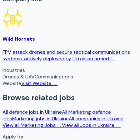
Wild Hornets
FPV attack drones and secure tactical communications
systems, actively deployed by Ukrainian armed f...
Industries
Drones & UAV
Communications
Website
Visit Website →
Browse related jobs
All defence jobs in
Ukraine
All
Marketing
defence
jobs
Marketing
jobs in
Ukraine
All companies in
Ukraine
View all
Marketing
Jobs →
View all Jobs in
Ukraine
→
Apply for