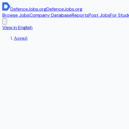
DefenceJobs
.org
DefenceJobs
.org
Browse Jobs
Company Database
Reports
Post Jobs
For Stud
View in English
Αρχική