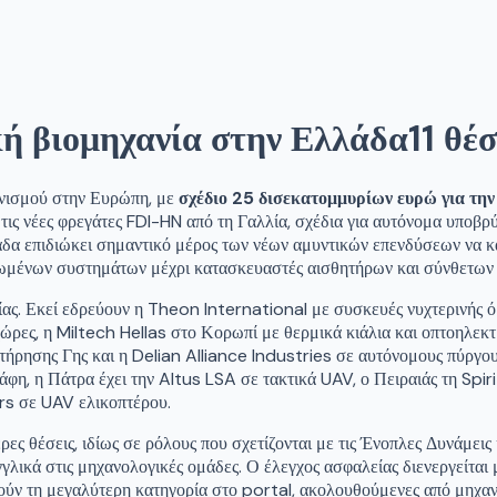
κή βιομηχανία στην Ελλάδα
11 θέσ
ονισμού στην Ευρώπη, με
σχέδιο 25 δισεκατομμυρίων ευρώ για τ
 τις νέες φρεγάτες FDI-HN από τη Γαλλία, σχέδια για αυτόνομα υποβ
λλάδα επιδιώκει σημαντικό μέρος των νέων αμυντικών επενδύσεων να
δρωμένων συστημάτων μέχρι κατασκευαστές αισθητήρων και σύνθετων
ασίας. Εκεί εδρεύουν η Theon International με συσκευές νυχτερινής
 χώρες, η Miltech Hellas στο Κορωπί με θερμικά κιάλια και οπτοηλ
ρησης Γης και η Delian Alliance Industries σε αυτόνομους πύργους
, η Πάτρα έχει την Altus LSA σε τακτικά UAV, ο Πειραιάς τη Spi
s σε UAV ελικοπτέρου.
ς θέσεις, ιδίως σε ρόλους που σχετίζονται με τις Ένοπλες Δυνάμεις κ
λικά στις μηχανολογικές ομάδες. Ο έλεγχος ασφαλείας διενεργείται
ούν τη μεγαλύτερη κατηγορία στο portal, ακολουθούμενες από μηχαν