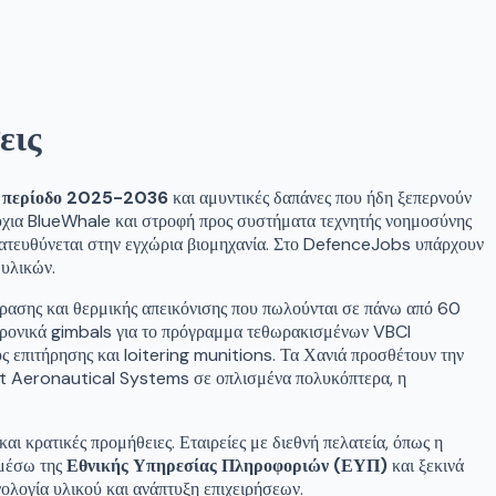
εις
ην περίοδο 2025-2036
και αμυντικές δαπάνες που ήδη ξεπερνούν
ρύχια BlueWhale και στροφή προς συστήματα τεχνητής νοημοσύνης
 κατευθύνεται στην εγχώρια βιομηχανία. Στο DefenceJobs υπάρχουν
 υλικών.
 όρασης και θερμικής απεικόνισης που πωλούνται σε πάνω από 60
εκτρονικά gimbals για το πρόγραμμα τεθωρακισμένων VBCI
 επιτήρησης και loitering munitions. Τα Χανιά προσθέτουν την
rit Aeronautical Systems σε οπλισμένα πολυκόπτερα, η
αι κρατικές προμήθειες. Εταιρείες με διεθνή πελατεία, όπως η
 μέσω της
Εθνικής Υπηρεσίας Πληροφοριών (ΕΥΠ)
και ξεκινά
ολογία υλικού και ανάπτυξη επιχειρήσεων.