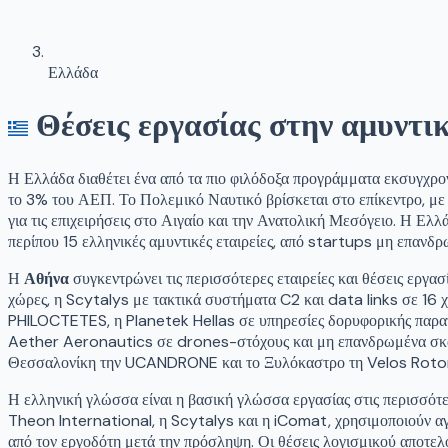
Ελλάδα
Θέσεις εργασίας στην αμυντι
Η Ελλάδα διαθέτει ένα από τα πιο φιλόδοξα προγράμματα εκσυγχρ
το 3% του ΑΕΠ. Το Πολεμικό Ναυτικό βρίσκεται στο επίκεντρο, με
για τις επιχειρήσεις στο Αιγαίο και την Ανατολική Μεσόγειο. Η Ε
περίπου 15 ελληνικές αμυντικές εταιρείες, από startups μη επαν
Η
Αθήνα
συγκεντρώνει τις περισσότερες εταιρείες και θέσεις εργ
χώρες, η Scytalys με τακτικά συστήματα C2 και data links σε 16
PHILOCTETES, η Planetek Hellas σε υπηρεσίες δορυφορικής παρατή
Aether Aeronautics σε drones-στόχους και μη επανδρωμένα σκάφη
Θεσσαλονίκη την UCANDRONE και το Ξυλόκαστρο τη Velos Rotor
Η ελληνική γλώσσα είναι η βασική γλώσσα εργασίας στις περισσότερε
Theon International, η Scytalys και η iComat, χρησιμοποιούν αγγ
από τον εργοδότη μετά την πρόσληψη. Οι θέσεις λογισμικού αποτελ