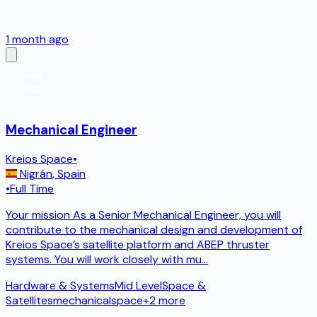
1 month ago
Mechanical Engineer
Kreios Space
•
Nigrán
,
Spain
•
Full Time
Your mission As a Senior Mechanical Engineer, you will
contribute to the mechanical design and development of
Kreios Space’s satellite platform and ABEP thruster
systems. You will work closely with mu
...
Hardware & Systems
Mid Level
Space &
Satellites
mechanical
space
+
2
more