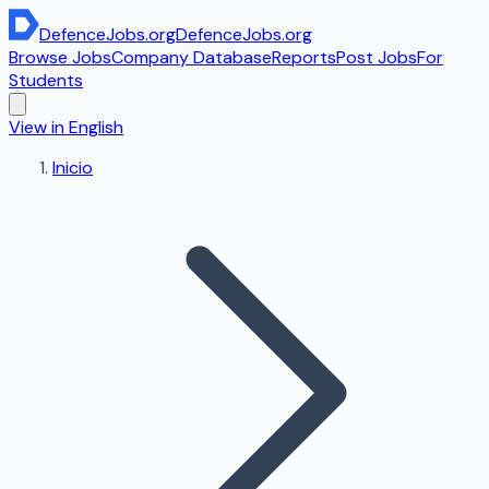
DefenceJobs
.org
DefenceJobs
.org
Browse Jobs
Company Database
Reports
Post Jobs
For
Students
View in English
Inicio