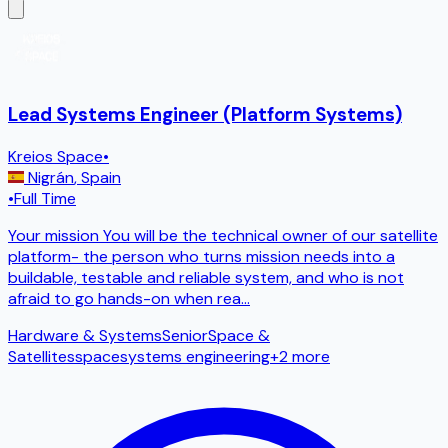
Lead Systems Engineer (Platform Systems)
Kreios Space
•
Nigrán
,
Spain
•
Full Time
Your mission You will be the technical owner of our satellite
platform- the person who turns mission needs into a
buildable, testable and reliable system, and who is not
afraid to go hands-on when rea
...
Hardware & Systems
Senior
Space &
Satellites
space
systems engineering
+
2
more