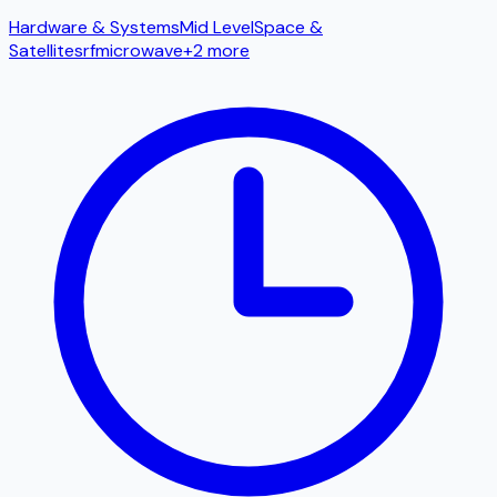
Hardware & Systems
Mid Level
Space &
Satellites
rf
microwave
+
2
more