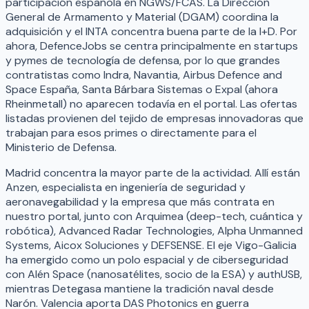
participación española en NGWS/FCAS. La Dirección
General de Armamento y Material (DGAM) coordina la
adquisición y el INTA concentra buena parte de la I+D. Por
ahora, DefenceJobs se centra principalmente en startups
y pymes de tecnología de defensa, por lo que grandes
contratistas como Indra, Navantia, Airbus Defence and
Space España, Santa Bárbara Sistemas o Expal (ahora
Rheinmetall) no aparecen todavía en el portal. Las ofertas
listadas provienen del tejido de empresas innovadoras que
trabajan para esos primes o directamente para el
Ministerio de Defensa.
Madrid concentra la mayor parte de la actividad. Allí están
Anzen, especialista en ingeniería de seguridad y
aeronavegabilidad y la empresa que más contrata en
nuestro portal, junto con Arquimea (deep-tech, cuántica y
robótica), Advanced Radar Technologies, Alpha Unmanned
Systems, Aicox Soluciones y DEFSENSE. El eje Vigo-Galicia
ha emergido como un polo espacial y de ciberseguridad
con Alén Space (nanosatélites, socio de la ESA) y authUSB,
mientras Detegasa mantiene la tradición naval desde
Narón. Valencia aporta DAS Photonics en guerra