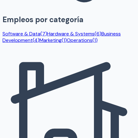
Empleos por categoría
Software & Data
(
7
)
Hardware & Systems
(
6
)
Business
Development
(
4
)
Marketing
(
1
)
Operations
(
1
)