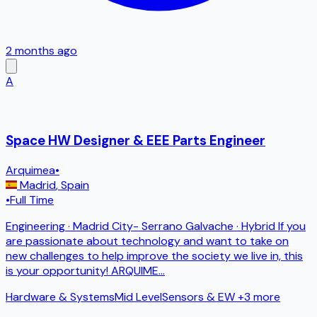
2 months ago
A
Space HW Designer & EEE Parts Engineer
Arquimea
•
Madrid
,
Spain
•
Full Time
Engineering · Madrid City- Serrano Galvache · Hybrid If you
are passionate about technology and want to take on
new challenges to help improve the society we live in, this
is your opportunity! ARQUIME
...
Hardware & Systems
Mid Level
Sensors & EW
+3 more