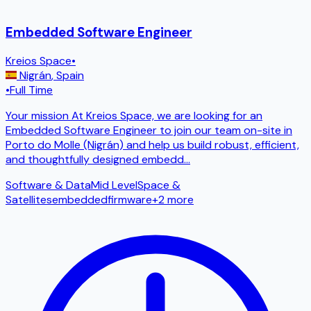
Embedded Software Engineer
Kreios Space
•
Nigrán
,
Spain
•
Full Time
Your mission At Kreios Space, we are looking for an
Embedded Software Engineer to join our team on-site in
Porto do Molle (Nigrán) and help us build robust, efficient,
and thoughtfully designed embedd
...
Software & Data
Mid Level
Space &
Satellites
embedded
firmware
+
2
more