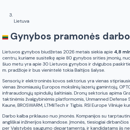
Lietuva
Gynybos pramonės darbo 
Lietuvos gynybos biudžetas 2026 metais siekia apie
4,8 ml
centru, kuriame susitelkę apie 80 gynybos srities įmonių, nuo 
šiuo metu yra apie 30 Lietuvos gynybos ir dvigubos paskirtie
m. pradžioje ir bus vienintelė tokia Baltijos šalyse.
Sensorių ir elektroninės kovos sektorius yra vienas stipriausi
vienas žinomiausių Europos mokslinių lazerių gamintojų, OPT
infraraudonųjų spindulių šaltiniais. Dronų sektorius apima
taktinėmis žvalgybinėmis platformomis, Unmanned Defense Syst
Kaune, BROSWARM, LTMilTech ir Tigbis. RSI Europe Vilniuje kur
Darbo kalba priklauso nuo įmonės. Kompanijos su tarptautiniai
angliškai inžinerijos komandose. Įmonės, tiesiogiai dirbančio
per Valstybės saugumo departamentą, ir kandidatams jis nere