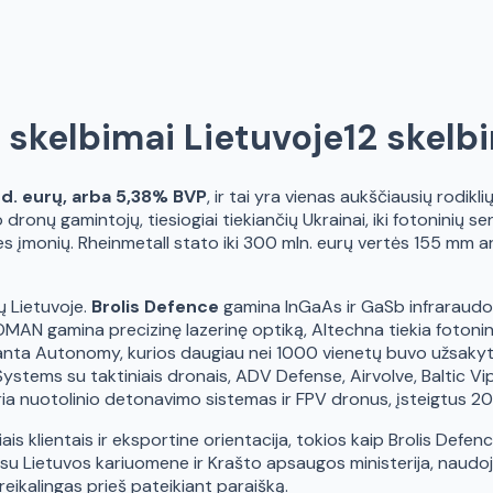
skelbimai Lietuvoje
12 skelb
rd. eurų, arba 5,38% BVP
, ir tai yra vienas aukščiausių rodik
dronų gamintojų, tiesiogiai tiekiančių Ukrainai, iki fotoninių 
s įmonių. Rheinmetall stato iki 300 mln. eurų vertės 155 mm ar
ų Lietuvoje.
Brolis Defence
gamina InGaAs ir GaSb infraraudon
OMAN gamina precizinę lazerinę optiką, Altechna tiekia foton
 Granta Autonomy, kurios daugiau nei 1000 vienetų buvo užsak
ems su taktiniais dronais, ADV Defense, Airvolve, Baltic Vipe
ia nuotolinio detonavimo sistemas ir FPV dronus, įsteigtus 2022
s klientais ir eksportine orientacija, tokios kaip Brolis Defe
s su Lietuvos kariuomene ir Krašto apsaugos ministerija, naudoj
ikalingas prieš pateikiant paraišką.