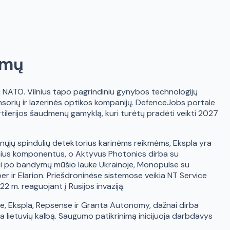
imų
lių NATO. Vilnius tapo pagrindiniu gynybos technologijų
sensorių ir lazerinės optikos kompanijų. DefenceJobs portale
tilerijos šaudmenų gamyklą, kuri turėtų pradėti veikti 2027
ųjų spindulių detektorius karinėms reikmėms, Ekspla yra
inius komponentus, o Aktyvus Photonics dirba su
yti po bandymų mūšio lauke Ukrainoje, Monopulse su
r ir Elarion. Priešdroninėse sistemose veikia NT Service
 m. reaguojant į Rusijos invaziją.
nce, Ekspla, Repsense ir Granta Autonomy, dažnai dirba
a lietuvių kalbą. Saugumo patikrinimą inicijuoja darbdavys