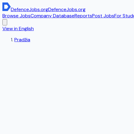
DefenceJobs
.org
DefenceJobs
.org
Browse Jobs
Company Database
Reports
Post Jobs
For Stud
View in English
Pradžia