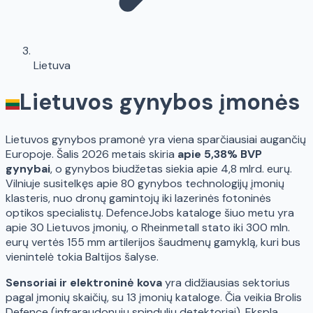
Lietuva
Lietuvos gynybos įmonės
Lietuvos gynybos pramonė yra viena sparčiausiai augančių
Europoje. Šalis 2026 metais skiria
apie 5,38% BVP
gynybai
, o gynybos biudžetas siekia apie 4,8 mlrd. eurų.
Vilniuje susitelkęs apie 80 gynybos technologijų įmonių
klasteris, nuo dronų gamintojų iki lazerinės fotoninės
optikos specialistų. DefenceJobs kataloge šiuo metu yra
apie 30 Lietuvos įmonių, o Rheinmetall stato iki 300 mln.
eurų vertės 155 mm artilerijos šaudmenų gamyklą, kuri bus
vienintelė tokia Baltijos šalyse.
Sensoriai ir elektroninė kova
yra didžiausias sektorius
pagal įmonių skaičių, su 13 įmonių kataloge. Čia veikia Brolis
Defence (infraraudonųjų spindulių detektoriai), Ekspla