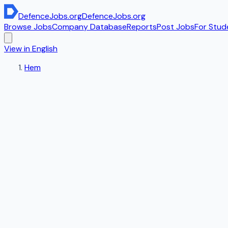
DefenceJobs
.org
DefenceJobs
.org
Browse Jobs
Company Database
Reports
Post Jobs
For Stud
View in English
Hem