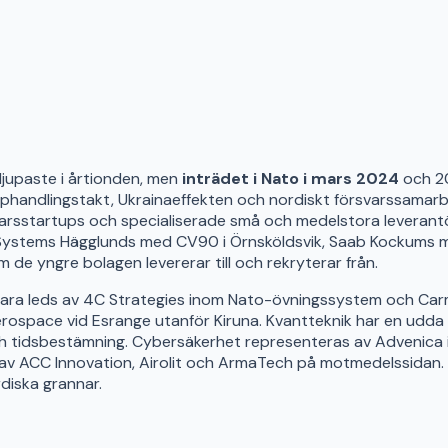
jupaste i årtionden, men
inträdet i Nato i mars 2024
och 20
s upphandlingstakt, Ukrainaeffekten och nordiskt försvarssamarb
rsstartups och specialiserade små och medelstora leverantör
 BAE Systems Hägglunds med CV90 i Örnsköldsvik, Saab Kocku
om de yngre bolagen levererar till och rekryterar från.
kvara leds av 4C Strategies inom Nato-övningssystem och Ca
r Aerospace vid Esrange utanför Kiruna. Kvantteknik har en 
 tidsbestämning. Cybersäkerhet representeras av Advenica i 
ks av ACC Innovation, Airolit och ArmaTech på motmedelssida
rdiska grannar.