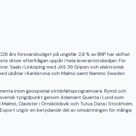
26 års försvarsbudget på ungefär 2,8 % av BNP har skiftat
ete driver efterfrågan uppåt i hela leverantörskedjan. För
er. Saab i Linköping med JAS 39 Gripen och elektronisk
ms med ubåtar i Karlskrona och Malmö samt Nammo Sweden
rmenta inom geospatial stridsfältsprogramvara. Rymd och
udda svensk tyngdpunkt genom Adamant Quanta i Lund som
Malmö, Clavister i Örnsköldsvik och Tutus Data i Stockholm,
n. Export utgör en betydande del av omsättningen för många