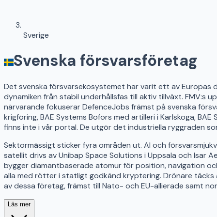
Sverige
Svenska försvarsföretag
Det svenska försvarsekosystemet har varit ett av Europas d
dynamiken från stabil underhållsfas till aktiv tillväxt. FMV:
närvarande fokuserar DefenceJobs främst på svenska försva
krigföring, BAE Systems Bofors med artilleri i Karlskoga,
finns inte i vår portal. De utgör det industriella ryggraden s
Sektormässigt sticker fyra områden ut. AI och försvarsmju
satellit drivs av Unibap Space Solutions i Uppsala och Isa
bygger diamantbaserade atomur för position, navigation och
alla med rötter i statligt godkänd kryptering. Drönare täc
av dessa företag, främst till Nato- och EU-allierade samt no
Läs mer